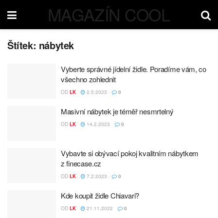
MAGAZÍN COOL
Štítek:
nábytek
Vyberte správné jídelní židle. Poradíme vám, co
všechno zohlednit
OD
LK
2.5.2023
0
Masivní nábytek je téměř nesmrtelný
OD
LK
14.2.2023
0
Vybavte si obývací pokoj kvalitním nábytkem
z finecase.cz
OD
LK
7.2.2023
0
Kde koupit židle Chiavari?
OD
LK
21.11.2022
0