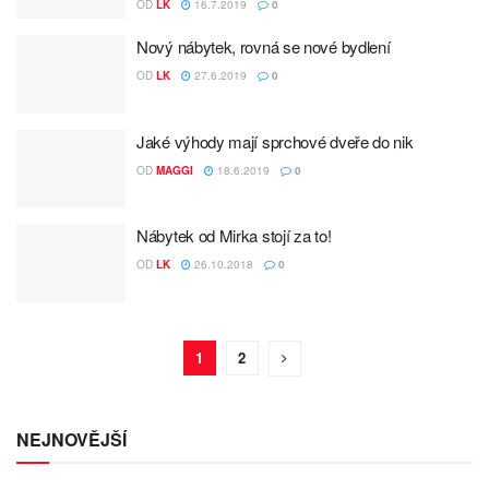
OD
LK
16.7.2019
0
Nový nábytek, rovná se nové bydlení
OD
LK
27.6.2019
0
Jaké výhody mají sprchové dveře do nik
OD
MAGGI
18.6.2019
0
Nábytek od Mirka stojí za to!
OD
LK
26.10.2018
0
1
2
NEJNOVĚJŠÍ