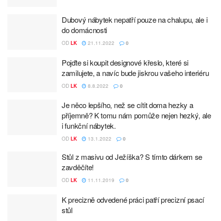
Dubový nábytek nepatří pouze na chalupu, ale i
do domácnosti
OD
LK
21.11.2022
0
Pojďte si koupit designové křeslo, které si
zamilujete, a navíc bude jiskrou vašeho interiéru
OD
LK
8.8.2022
0
Je něco lepšího, než se cítit doma hezky a
příjemně? K tomu nám pomůže nejen hezký, ale
i funkční nábytek.
OD
LK
13.1.2022
0
Stůl z masivu od Ježíška? S tímto dárkem se
zavděčíte!
OD
LK
11.11.2019
0
K precizně odvedené práci patří precizní psací
stůl