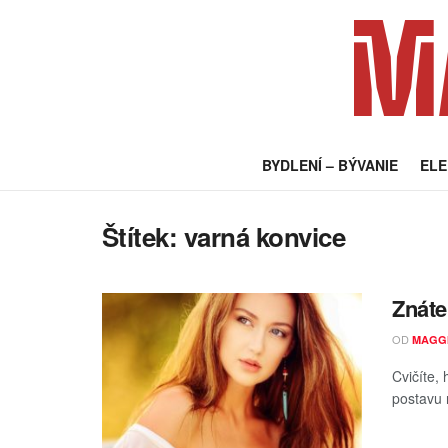
M
BYDLENÍ – BÝVANIE
EL
Štítek:
varná konvice
Znáte
OD
MAGG
Cvičíte, 
postavu 