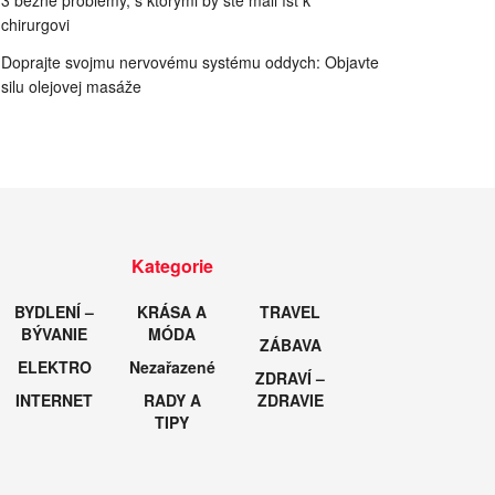
3 bežné problémy, s ktorými by ste mali ísť k
chirurgovi
Doprajte svojmu nervovému systému oddych: Objavte
silu olejovej masáže
Kategorie
BYDLENÍ –
KRÁSA A
TRAVEL
BÝVANIE
MÓDA
ZÁBAVA
ELEKTRO
Nezařazené
ZDRAVÍ –
INTERNET
RADY A
ZDRAVIE
TIPY