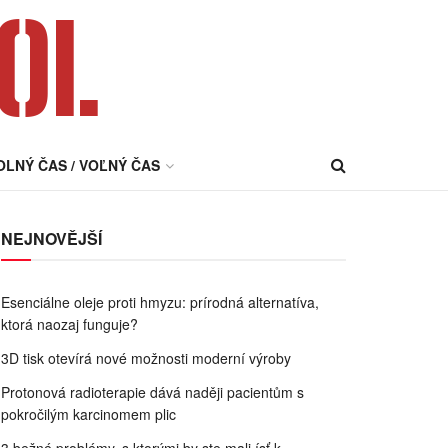
OL
OLNÝ ČAS / VOĽNÝ ČAS
NEJNOVĚJŠÍ
Esenciálne oleje proti hmyzu: prírodná alternatíva,
ktorá naozaj funguje?
3D tisk otevírá nové možnosti moderní výroby
Protonová radioterapie dává naději pacientům s
pokročilým karcinomem plic