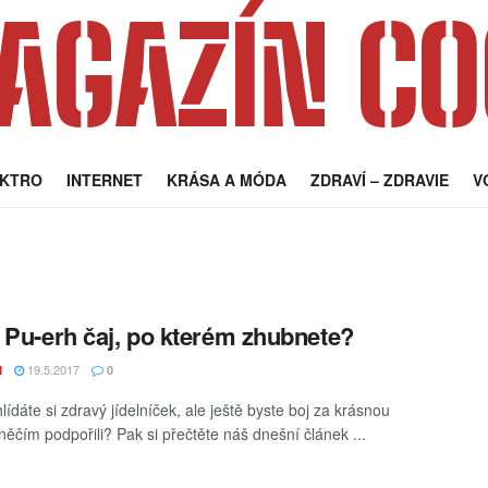
AGAZÍN CO
EKTRO
INTERNET
KRÁSA A MÓDA
ZDRAVÍ – ZDRAVIE
V
 Pu-erh čaj, po kterém zhubnete?
19.5.2017
I
0
hlídáte si zdravý jídelníček, ale ještě byste boj za krásnou
něčím podpořili? Pak si přečtěte náš dnešní článek ...